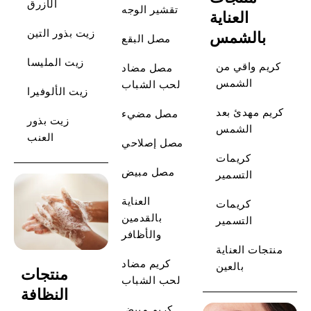
الأزرق
تقشير الوجه
العناية
زيت بذور التين
بالشمس
مصل البقع
زيت المليسا
كريم واقي من
مصل مضاد
الشمس
لحب الشباب
زيت الألوفيرا
كريم مهدئ بعد
مصل مضيء
زيت بذور
الشمس
العنب
مصل إصلاحي
كريمات
مصل مبيض
التسمير
العناية
كريمات
بالقدمين
التسمير
والأظافر
منتجات العناية
كريم مضاد
بالعين
منتجات
لحب الشباب
النظافة
كريم مبيض