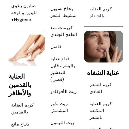
صابون رغوي
بخاخ تسهيل
كريم العناية
لليدين والوجه
تمشيط الشعر
بالشفاه
Hygiene+
كريمات منع
الطفح الجلدي
فاصل
قناع عناية
بالبشرة قابل
عناية الشفاه
للتقشير
العناية
(فضي)
بالقدمين
كريم للشعر
والأظافر
العادي
زيت الأفوكادو
كريم العناية
زيت بذور
كريم العناية
المكثفة
المشمش
بالقدمين
بالشعر
زيت الليمون
بخاخ مانع