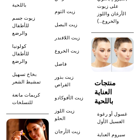
باللحية
على زيوت
زيت الثوم
الأرغان واللوز
زيوت جسم
والخروع…)
زيت البصل
للأطفال
والرضع
زيت اللافندر
كولونيا
زيت الخروع
للأطفال
والرضع
فاصل
بخاخ تسهيل
زيت بذور
منتجات
تمشيط الشعر
القراص
العناية
كريمات مانعة
زيت الأفوكادو
باللحية
للتسلخات
زيت اللوز
غسول أو رغوة
الحلو
الغسيل الأول
زيت الأرجان
سيروم العناية