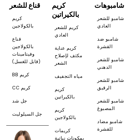
شامبوهات
كريم
قناع للشعر
بالكيراتين
شامبو للشعر
كريم
العادي
بالكولاجين
كريم للشعر
العادي
شامبو ضد
قناع
القشرة
بالكولاجين
كريم عناية
وفيتامينات
مكثف لإصلاح
شامبو للشعر
(قابل للغسل)
الشعر
الدهني
كريم BB
مياه التجفيف
شامبو للشعر
الرقيق
كريم CC
كريم
بالكيراتين
شامبو للشعر
جل شد
المصبوغ
كريم
جل السيلوليت
بالكولاجين
شامبو مضاد
للقشرة
كريمات
بمكونات نباتية