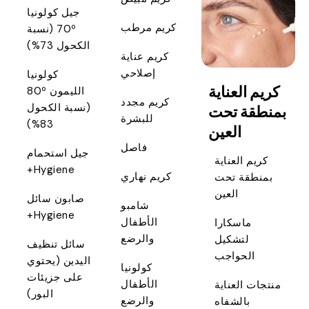
جيل كولونيا
كريم مرطب
70º (نسبة
الكحول 73%)
كريم عناية
إصلاحي
كولونيا
كريم العناية
الليمون 80º
كريم مجدد
(نسبة الكحول
بمنطقة تحت
للبشرة
83%)
العين
فاصل
جيل استحمام
كريم العناية
Hygiene+
كريم نهاري
بمنطقة تحت
العين
صابون سائل
شامبو
Hygiene+
الأطفال
ماسكارا
والرضع
لتشكيل
سائل تنظيف
الحواجب
اليدين (يحتوي
كولونيا
على جزيئات
الأطفال
منتجات العناية
البور)
والرضع
بالشفاه