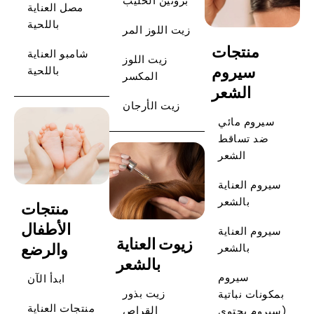
بروتين الحليب
مصل العناية
باللحية
زيت اللوز المر
منتجات
شامبو العناية
زيت اللوز
سيروم
باللحية
المكسر
الشعر
زيت الأرجان
سيروم مائي
ضد تساقط
الشعر
سيروم العناية
بالشعر
منتجات
الأطفال
سيروم العناية
زيوت العناية
والرضع
بالشعر
بالشعر
سيروم
ابدأ الآن
زيت بذور
بمكونات نباتية
منتجات العناية
القراص
(سيروم يحتوي