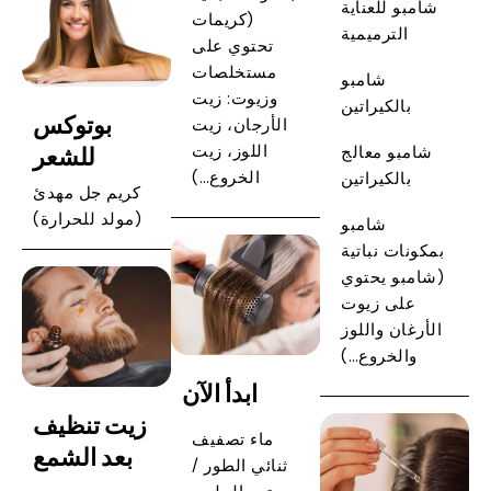
شامبو للعناية
(كريمات
الترميمية
تحتوي على
مستخلصات
شامبو
وزيوت: زيت
بالكيراتين
بوتوكس
الأرجان، زيت
للشعر
اللوز، زيت
شامبو معالج
الخروع…)
بالكيراتين
كريم جل مهدئ
(مولد للحرارة)
شامبو
بمكونات نباتية
(شامبو يحتوي
على زيوت
الأرغان واللوز
والخروع…)
ابدأ الآن
زيت تنظيف
ماء تصفيف
بعد الشمع
ثنائي الطور /