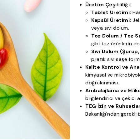
Üretim Çeşitliliği:
Tablet Üretimi:
Has
Kapsül Üretimi:
Jel
veya sıvı dolum.
Toz Dolum / Toz S
gibi toz ürünlerin d
Sıvı Dolum (Şurup,
pratik sıvı saşe for
Kalite Kontrol ve Anal
kimyasal ve mikrobiyoloj
doğrulanması.
Ambalajlama ve Etik
bilgilendirici ve çekici
TEG İzin ve Ruhsatla
Bakanlığı'ndan gerekli 