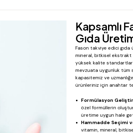
Kapsamlı Fa
Gıda Üreti
Fason takviye edici gıda 
mineral, bitkisel ekstrakt 
yüksek kalite standartların
mevzuata uygunluk tüm sü
kapasitemiz ve uzmanlığımı
ürünleriniz için anahtar 
Formülasyon Gelişti
özel formüllerin oluşt
üretime uygun hale geti
Hammadde Seçimi ve
vitamin, mineral, bitki