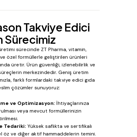
son Takviye Edici
m Sürecimiz
üretimi sürecinde ZT Pharma, vitamin,
ve özel formüllerle geliştirilen ürünleri
da üretir. Ürün güvenliği, izlenebilirlik ve
reçlerin merkezindedir. Geniş üretim
zla, farklı formlardaki takviye edici gıda
teslim çözümler sunuyoruz:
rme ve Optimizasyon:
İhtiyaçlarınıza
urulması veya mevcut formüllerinizin
rilmesi.
 Tedariki:
Yüksek saflıkta ve sertifikalı
sel öz ve diğer aktif hammaddelerin temini.