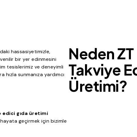
Neden ZT
aki hassasiyetimizle,
enilir bir yer edinmesini
Takviye E
m tesislerimiz ve deneyimli
azara hızla sunmanıza yardımcı
Üretimi?
 edici gıda üretimi
 hayata geçirmek için bizimle