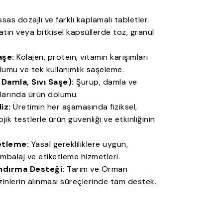
sas dozajlı ve farklı kaplamalı tabletler.
atin veya bitkisel kapsüllerde toz, granül
aşe:
Kolajen, protein, vitamin karışımları
olumu ve tek kullanımlık saşeleme.
 Damla, Sıvı Saşe):
Şurup, damla ve
mlarında ürün dolumu.
iz:
Üretimin her aşamasında fiziksel,
ik testlerle ürün güvenliği ve etkinliğinin
etleme:
Yasal gerekliliklere uygun,
 ambalaj ve etiketleme hizmetleri.
ndırma Desteği:
Tarım ve Orman
izinlerin alınması süreçlerinde tam destek.